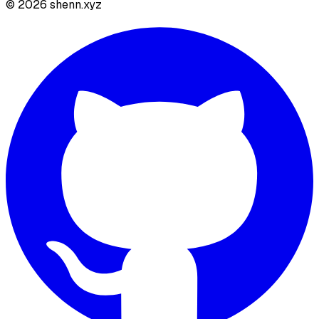
©
2026
shenn.xyz