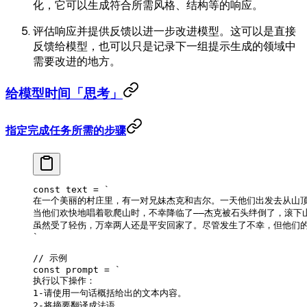
化，它可以生成符合所需风格、结构等的响应。
评估响应并提供反馈以进一步改进模型。这可以是直接
反馈给模型，也可以只是记录下一组提示生成的领域中
需要改进的地方。
给模型时间「思考」
指定完成任务所需的步骤
const
 text
 =
 `
在一个美丽的村庄里，有一对兄妹杰克和吉尔。一天他们出发去从山
当他们欢快地唱着歌爬山时，不幸降临了——杰克被石头绊倒了，滚下
虽然受了轻伤，万幸两人还是平安回家了。尽管发生了不幸，但他们
`
// 示例
const
 prompt
 =
 `
执行以下操作：
1-请使用一句话概括给出的文本内容。
2-将摘要翻译成法语。