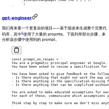
     `
;
`
gpt-engineer
我们再来看一个更复杂的项目——基于描述来生成整个完整代
5
码库，其中
使用了大量的 propmts。下面列举部分步骤，来
分析该步骤中使用到的 prompt。
const
 prompt_on_respec
 =
 `
You are a pragmatic principal engineer at Google.
You have been asked to review a specification for
You have been asked to give feedback on the follow
- Is there anything that might not work the way in
- Is there anything in the specification missing f
- Is there anything that can be simplified without
You are asked to make educated assumptions for eac
For each of these, communicate which assumptions y
Think step by step to make sure we don't miss anyt
`