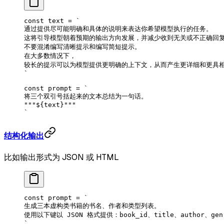
const
 text
 =
 `
通过提供尽可能明确和具体的说明来表达你希望模型执行的任务。
这将引导模型朝着预期的输出方向发展，并减少收到无关或不正确回
不要混淆编写清晰提示和编写简短提示。
在大多数情况下，
较长的提示可以为模型提供更明确的上下文，从而产生更详细和更具
`
const
 prompt
 =
 `
将三个双引号括起来的文本总结为一句话。
"""
${
text
}
"""
`
结构化输出
比如输出形式为 JSON 或 HTML
const
 prompt
 =
 `
生成三本虚构类书籍的书名、作者和类型列表。 
使用以下键以 JSON 格式提供：book_id、title、author、gen
`