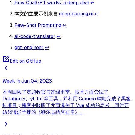
How ChatGPT works: a deep dive
↩
本文的主要示例来自
deeplearning.ai
↩
Few-Shot Prompting
↩
ai-code-translator
↩
gpt-engineer
↩
Edit on GitHub
Week in Jun 04, 2023
本周回顾了英超收官与连绵雨季。技术方面尝试了
Databerry、yt-fts 等工具，并利用 Gamma 辅助完成了黑客
松项目；播客中聆听了尤雨溪关于 Vue 成功的思考，同时开
始阅读迟子建的《额尔古纳河右岸》。