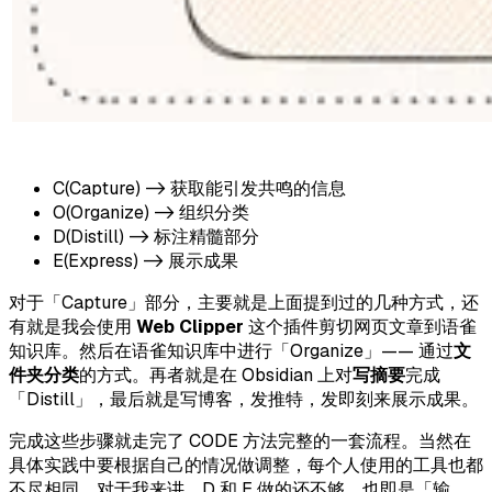
C(Capture) -> 获取能引发共鸣的信息
O(Organize) -> 组织分类
D(Distill) -> 标注精髓部分
E(Express) -> 展示成果
对于「Capture」部分，主要就是上面提到过的几种方式，还
有就是我会使用
Web Clipper
这个插件剪切网页文章到语雀
知识库。然后在语雀知识库中进行「Organize」—— 通过
文
件夹分类
的方式。再者就是在 Obsidian 上对
写摘要
完成
「Distill」，最后就是写博客，发推特，发即刻来展示成果。
完成这些步骤就走完了 CODE 方法完整的一套流程。当然在
具体实践中要根据自己的情况做调整，每个人使用的工具也都
不尽相同。对于我来讲，D 和 E 做的还不够，也即是「输