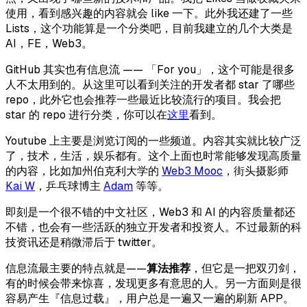
使用，看到感兴趣的内容就会 like 一下。此外我还建了一些
Lists，这个功能算是一个分类吧，目前我建立的几个大类是
AI，FE，Web3。
GitHub 其实也有信息流 —— 「For you」，这个可能是很多
人不太用到的。从这里可以看到关注的开发者都 star 了哪些
repo，此外它也会推荐一些最近比较流行的项目。我会把
star 的 repo 进行分类，你可以在
这里
看到。
Youtube 上主要是浏览订阅的一些频道。内容其实就比较广泛
了，技术，生活，娱乐都有。这个上面也时常能够发现高质量
的内容，比如加州伯克利大学的
Web3 Mooc
，街头摄影师
Kai W
，乒乓球博主
Adam
等等。
即刻是一个很不错的中文社区，Web3 和 AI 的内容质量都还
不错，也会有一些活跃的独立开发者和投资人。不过最新的科
技资讯还是稍微滞后于 twitter。
信息流最主要的特点就是——
算法推荐
，但它是一把双刃剑，
有的时候会带来惊喜，发现更多有意思的人。另一方面则是很
容易产生『信息过载』，用户总是一遍又一遍的刷新 APP。