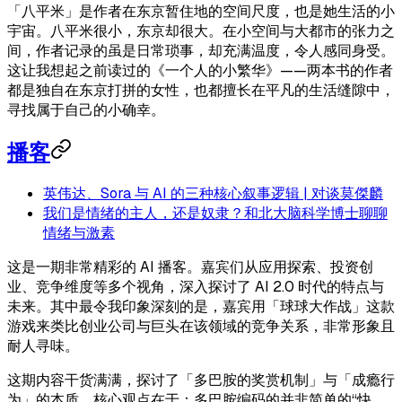
「八平米」是作者在东京暂住地的空间尺度，也是她生活的小
宇宙。八平米很小，东京却很大。在小空间与大都市的张力之
间，作者记录的虽是日常琐事，却充满温度，令人感同身受。
这让我想起之前读过的《一个人的小繁华》——两本书的作者
都是独自在东京打拼的女性，也都擅长在平凡的生活缝隙中，
寻找属于自己的小确幸。
播客
英伟达、Sora 与 AI 的三种核心叙事逻辑 | 对谈莫傑麟
我们是情绪的主人，还是奴隶？和北大脑科学博士聊聊
情绪与激素
这是一期非常精彩的 AI 播客。嘉宾们从应用探索、投资创
业、竞争维度等多个视角，深入探讨了 AI 2.0 时代的特点与
未来。其中最令我印象深刻的是，嘉宾用「球球大作战」这款
游戏来类比创业公司与巨头在该领域的竞争关系，非常形象且
耐人寻味。
这期内容干货满满，探讨了「多巴胺的奖赏机制」与「成瘾行
为」的本质。核心观点在于：多巴胺编码的并非简单的“快