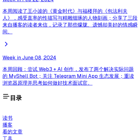
本周阅读了王小波的《黄金时代》与福楼拜的《包法利夫
人》，感受直率的性描写与精雕细琢的人物刻画；分享了三段
来自播客的读者来信，记录了那些朦胧、遗憾却美好的情感瞬
间。
Week in June 08, 2024
本周回顾：尝试 Web3 + AI 创作，发布了两个解决实际问题
的 MyShell Bot；关注 Telegram Mini App 生态发展；重读
浏览器原理并思考如何做好技术面试官。
目录
读书
播客
看的文章
工具