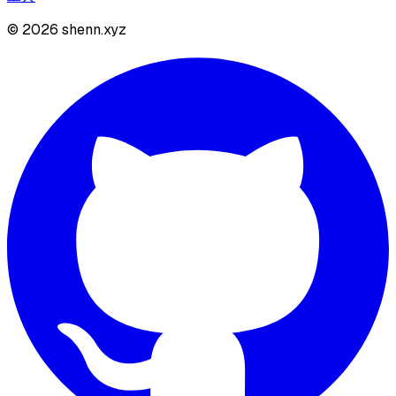
©
2026
shenn.xyz