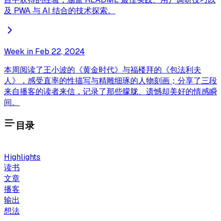
及 PWA 与 AI 结合的技术探索。
Week in Feb 22, 2024
本周阅读了王小波的《黄金时代》与福楼拜的《包法利夫
人》，感受直率的性描写与精雕细琢的人物刻画；分享了三段
来自播客的读者来信，记录了那些朦胧、遗憾却美好的情感瞬
间。
目录
Highlights
读书
文章
播客
输出
想法