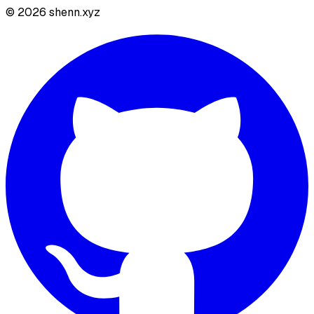
©
2026
shenn.xyz