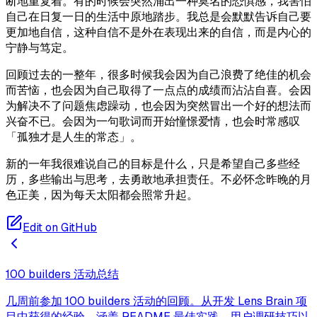
断地重复着。有的时候会突然涌出一种莫名的恐惧感，我害怕
自己在日复一日的生活中原地踏步。我总是会默默告诉自己要
更加地自信，这种自信不是外在表现出来的自信，而是内心的
宁静与笃定。
回顾过去的一整年，很多时候我会因为自己浪费了绝佳的机会
而苦恼，也会因为自己取得了一点点的成绩而沾沾自喜。会因
为解决不了问题焦虑躁动，也会因为突然冒出一个好的想法而
兴奋不已。会因为一句歌词而开始憧憬爱情，也会时常感叹
「孤独才是人生的常态」。
新的一年我很难说自己的目标是什么，只是希望自己多些经
历，多些输出与思考，去勇敢地承担责任。不必怀念昨晚的月
色正美，因为每天太阳都会照常升起。
Edit on GitHub
100 builders 活动总结
几周前参加 100 builders 活动的回顾。从开发 Lens Brain 项
目中获得的经验，涵盖 README 最佳实践、用户调研技巧以