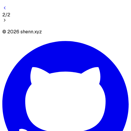
2
/
2
©
2026
shenn.xyz