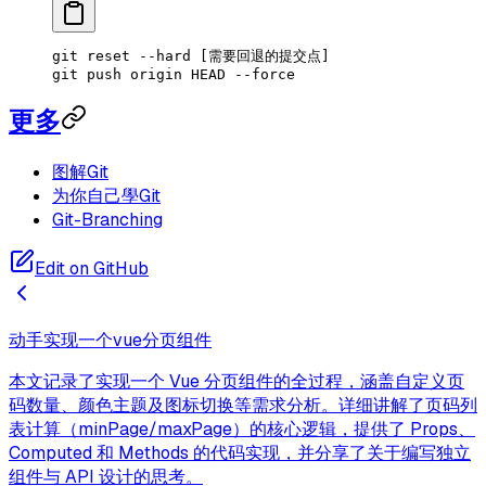
git
 reset
 --hard
 [需要回退的提交点]
git
 push
 origin
 HEAD
 --force
更多
图解Git
为你自己學Git
Git-Branching
Edit on GitHub
动手实现一个vue分页组件
本文记录了实现一个 Vue 分页组件的全过程，涵盖自定义页
码数量、颜色主题及图标切换等需求分析。详细讲解了页码列
表计算（minPage/maxPage）的核心逻辑，提供了 Props、
Computed 和 Methods 的代码实现，并分享了关于编写独立
组件与 API 设计的思考。