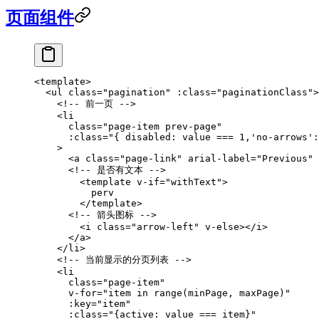
页面组件
<
template
>
  <
ul
 class
=
"pagination"
 :class
=
"paginationClass"
>
    <!-- 前一页 -->
    <
li
      class
=
"page-item prev-page"
      :class
=
"{ disabled: value === 1,'no-arrows':
    >
      <
a
 class
=
"page-link"
 arial-label
=
"Previous"
 
      <!-- 是否有文本 -->
        <
template
 v-if
=
"withText"
>
          perv
        </
template
>
      <!-- 箭头图标 -->
        <
i
 class
=
"arrow-left"
 v-else
></
i
>
      </
a
>
    </
li
>
    <!-- 当前显示的分页列表 -->
    <
li
      class
=
"page-item"
      v-for
=
"item in range(minPage, maxPage)"
      :key
=
"item"
      :class
=
"{active: value === item}"