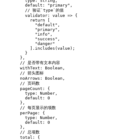
    type
:
 String
,
    default
: 
"primary"
,
    // 验证`type`的值
    validator
:
 value 
=>
 {
      return
 [
        "default"
,
        "primary"
,
        "info"
,
        "success"
,
        "danger"
      ]
.includes
(value);
    }
  }
,
  // 是否带有文本内容
  withText
:
 Boolean
,
  // 箭头图标
  noArrows
:
 Boolean
,
  // 页码数
  pageCount
:
 {
    type
:
 Number
,
    default
: 
0
  }
,
  // 每页显示的项数
  perPage
:
 {
    type
:
 Number
,
    default
: 
0
  }
,
  // 总项数
  total
:
 {