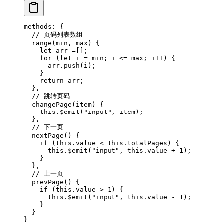
methods
:
 {
  // 页码列表数组
  range
(min
,
 max) {
    let
 arr 
=
[];
    for
 (
let
 i 
=
 min; i 
<=
 max; i
++
) {
      arr
.push
(i);
    }
    return
 arr;
  }
,
  // 跳转页码
  changePage
(item) {
    this
.$emit
(
"input"
,
 item);
  }
,
  // 下一页
  nextPage
() {
    if
 (
this
.value 
<
 this
.totalPages) {
      this
.$emit
(
"input"
,
 this
.value 
+
 1
);
    }
  }
,
  // 上一页
  prevPage
() {
    if
 (
this
.value 
>
 1
) {
      this
.$emit
(
"input"
,
 this
.value 
-
 1
);
    }
  }
}