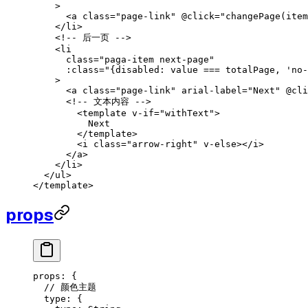
    >
      <
a
 class
=
"page-link"
 @click
=
"changePage(item
    </
li
>
    <!-- 后一页 -->
    <
li
      class
=
"paga-item next-page"
      :class
=
"{disabled: value === totalPage, 'no-
    >
      <
a
 class
=
"page-link"
 arial-label
=
"Next"
 @cli
      <!-- 文本内容 -->
        <
template
 v-if
=
"withText"
>
          Next
        </
template
>
        <
i
 class
=
"arrow-right"
 v-else
></
i
>
      </
a
>
    </
li
>
  </
ul
>
</
template
>
props
props
:
 {
  // 颜色主题
  type
:
 {