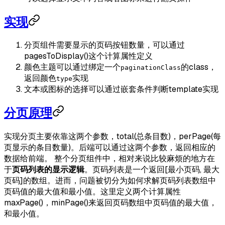
实现
分页组件需要显示的页码按钮数量，可以通过
pagesToDisplay()这个计算属性定义
颜色主题可以通过绑定一个
的class，
paginationClass
返回颜色
实现
type
文本或图标的选择可以通过嵌套条件判断template实现
分页原理
实现分页主要依靠这两个参数，total(总条目数)，perPage(每
页显示的条目数量)。后端可以通过这两个参数，返回相应的
数据给前端。 整个分页组件中，相对来说比较麻烦的地方在
于
页码列表的显示逻辑
。页码列表是一个返回[最小页码, 最大
页码]的数组。进而，问题被切分为如何求解页码列表数组中
页码值的最大值和最小值。这里定义两个计算属性
maxPage()，minPage()来返回页码数组中页码值的最大值，
和最小值。