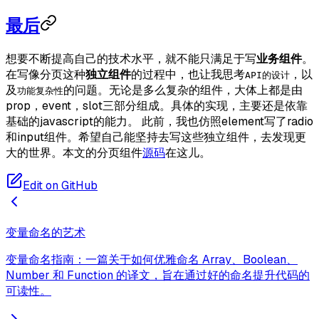
最后
想要不断提高自己的技术水平，就不能只满足于写
业务组件
。
在写像分页这种
独立组件
的过程中，也让我思考
，以
API的设计
及
的问题。无论是多么复杂的组件，大体上都是由
功能复杂性
prop，event，slot三部分组成。具体的实现，主要还是依靠
基础的javascript的能力。 此前，我也仿照element写了radio
和input组件。希望自己能坚持去写这些独立组件，去发现更
大的世界。本文的分页组件
源码
在这儿。
Edit on GitHub
变量命名的艺术
变量命名指南：一篇关于如何优雅命名 Array、Boolean、
Number 和 Function 的译文，旨在通过好的命名提升代码的
可读性。