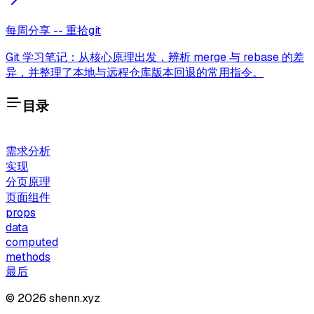
每周分享 -- 重拾git
Git 学习笔记：从核心原理出发，辨析 merge 与 rebase 的差
异，并整理了本地与远程仓库版本回退的常用指令。
目录
需求分析
实现
分页原理
页面组件
props
data
computed
methods
最后
©
2026
shenn.xyz