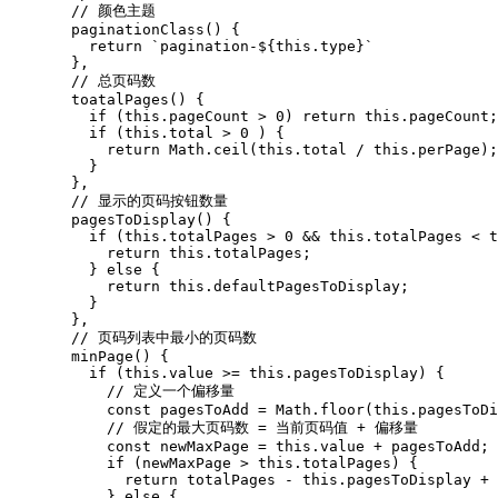
  // 颜色主题
  paginationClass
() {
    return
 `pagination-
${
this
.type
}
`
  }
,
  // 总页码数
  toatalPages
() {
    if
 (
this
.pageCount 
>
 0
) 
return
 this
.pageCount;
    if
 (
this
.total 
>
 0
 ) {
      return
 Math
.ceil
(
this
.total 
/
 this
.perPage);
    }
  }
,
  // 显示的页码按钮数量
  pagesToDisplay
() {
    if
 (
this
.totalPages 
>
 0
 &&
 this
.totalPages 
<
 t
      return
 this
.totalPages;
    } 
else
 {
      return
 this
.defaultPagesToDisplay;
    }
  }
,
  // 页码列表中最小的页码数
  minPage
() {
    if
 (
this
.value 
>=
 this
.pagesToDisplay) {
      // 定义一个偏移量
      const
 pagesToAdd
 =
 Math
.floor
(
this
.pagesToDi
      // 假定的最大页码数 = 当前页码值 + 偏移量
      const
 newMaxPage
 =
 this
.value 
+
 pagesToAdd;
      if
 (newMaxPage 
>
 this
.totalPages) {
        return
 totalPages 
-
 this
.pagesToDisplay 
+
 
      } 
else
 {